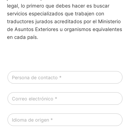
legal, lo primero que debes hacer es buscar
servicios especializados que trabajen con
traductores jurados acreditados por el Ministerio
de Asuntos Exteriores u organismos equivalentes
en cada país.
P
e
r
s
C
o
o
n
r
a
r
d
I
e
e
d
o
C
i
e
o