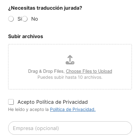
o
l
n
¿Necesitas traducción jurada?
m
e
t
a
c
a
Si
No
d
t
c
e
r
t
o
ó
o
Subir archivos
r
n
*
i
i
g
c
e
o
n
*
*
Drag & Drop Files,
Choose Files to Upload
Puedes subir hasta 10 archivos.
P
Acepto Política de Privacidad
o
He leído y acepto la
Política de Privacidad.
l
í
E
t
m
i
p
c