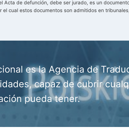
l Acta de defunción, debe ser jurado, es un documento o
 por el cual estos documentos son admitidos en tribunales
cional es la Agencia de Tradu
idades, capaz de cubrir cualq
ación pueda tener.