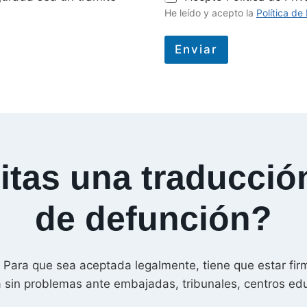
o
He leído y acepto la
Política de
l
í
t
Enviar
i
A
c
a
l
d
t
e
P
e
r
r
i
v
tas una traducció
n
a
a
c
i
de defunción?
t
d
i
a
d
v
*
e
 Para que sea aceptada legalmente, tiene que estar fir
:
a sin problemas ante embajadas, tribunales, centros educ