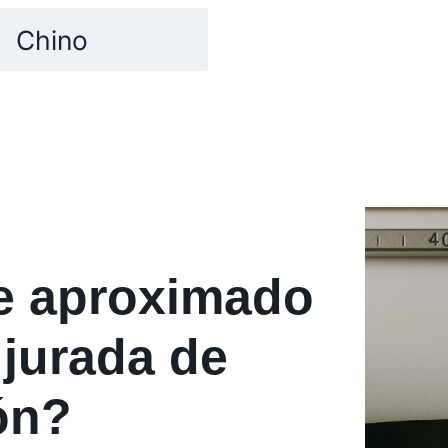
Chino
te aproximado
 jurada de
ón?