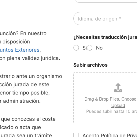
r
a
r
d
I
e
e
d
o
C
i
e
o
o
l
unción? En nuestro
n
¿Necesitas traducción jur
m
e
t
 disposición
a
c
a
Si
No
d
untos Exteriores
,
t
c
e
r
t
n plena validez jurídica.
o
ó
o
Subir archivos
r
n
*
i
i
istrarlo ante un organismo
g
c
e
cción jurada de este
o
n
*
enor tiempo posible,
*
Drag & Drop Files,
Choose 
 administración.
Upload
Puedes subir hasta 10 ar
 que conozcas el coste
ificado o acta que
P
jurada sea un trámite
Acepto Política de Pri