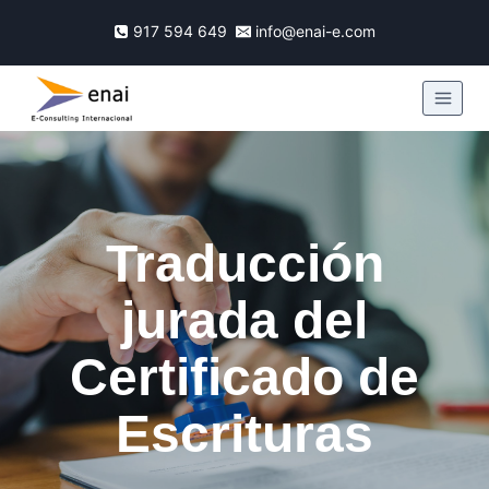
917 594 649
info@enai-e.com
Traducción
jurada del
Certificado de
Escrituras