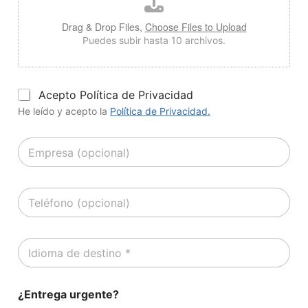
n
*
*
Drag & Drop Files,
Choose Files to Upload
Puedes subir hasta 10 archivos.
P
Acepto Política de Privacidad
o
He leído y acepto la
Política de Privacidad.
l
í
E
t
m
i
p
c
r
a
T
e
d
e
s
e
l
a
P
é
(
r
I
f
O
i
d
o
p
v
i
n
c
a
o
o
i
c
¿Entrega urgente?
m
o
i