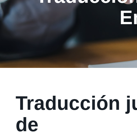
E
Traducción j
de