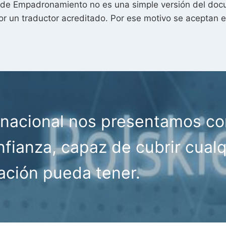
 de Empadronamiento no es una simple versión del docu
or un traductor acreditado. Por ese motivo se aceptan 
ernacional nos presentamos c
fianza, capaz de cubrir cualq
ación pueda tener.