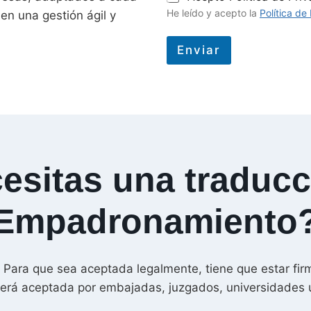
o
He leído y acepto la
Política de
n una gestión ágil y
l
í
t
Enviar
i
A
c
a
l
d
t
e
P
e
r
r
i
v
esitas una traducc
n
a
a
c
i
Empadronamiento
t
d
i
a
d
v
*
e
 Para que sea aceptada legalmente, tiene que estar fir
:
í será aceptada por embajadas, juzgados, universidades