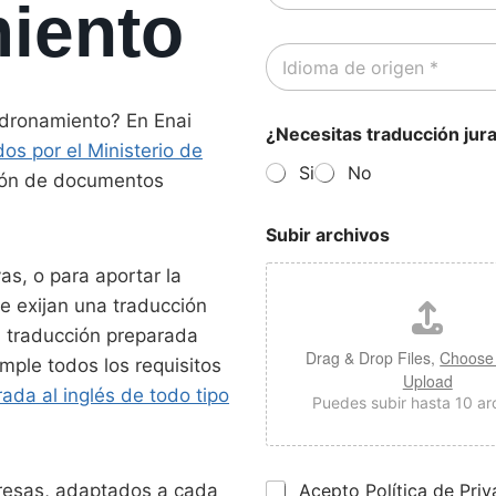
iento
r
a
r
d
I
e
e
d
o
C
i
e
o
o
l
dronamiento? En Enai
n
¿Necesitas traducción jur
m
e
t
os por el Ministerio de
a
c
a
Si
No
d
ción de documentos
t
c
e
r
t
o
ó
o
Subir archivos
r
n
*
i
i
as, o para aportar la
g
c
e
e exijan una traducción
o
n
*
 traducción preparada
*
Drag & Drop Files,
Choose 
mple todos los requisitos
Upload
rada al inglés de todo tipo
Puedes subir hasta 10 ar
P
presas, adaptados a cada
Acepto Política de Pri