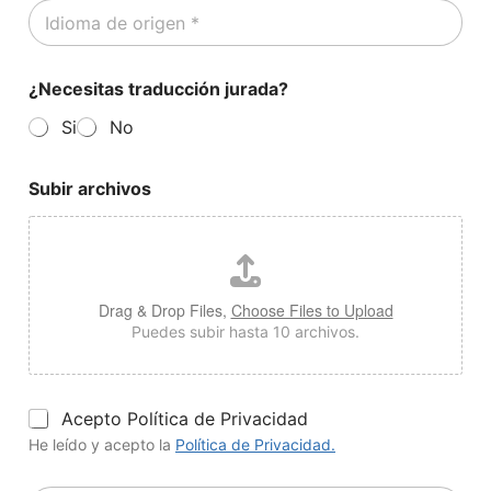
I
e
e
d
o
C
i
e
o
o
l
n
¿Necesitas traducción jurada?
m
e
t
a
c
a
Si
No
d
t
c
e
r
t
o
ó
o
Subir archivos
r
n
*
i
i
g
c
e
o
n
*
*
Drag & Drop Files,
Choose Files to Upload
Puedes subir hasta 10 archivos.
P
Acepto Política de Privacidad
o
He leído y acepto la
Política de Privacidad.
l
í