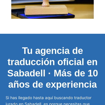
Tu agencia de
traducción oficial en
Sabadell · Más de 10
años de experiencia
Si has llegado hasta aquí buscando traductor
jurado en Sabadell, es porque necesitas que