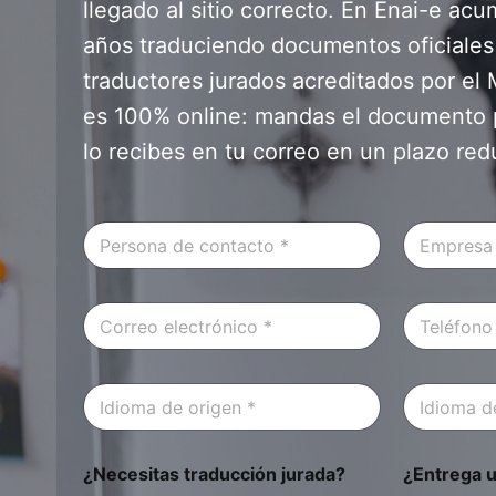
llegado al sitio correcto. En Enai-e a
años traduciendo documentos oficiales
traductores jurados acreditados por el 
es 100% online: mandas el documento p
lo recibes en tu correo en un plazo red
P
E
e
m
r
p
s
r
C
T
o
e
o
e
n
s
r
l
a
a
r
é
d
(
I
I
e
f
e
O
d
d
o
o
C
p
i
i
e
n
o
c
o
o
l
o
n
i
¿Necesitas traducción jurada?
¿Entrega 
m
m
e
t
o