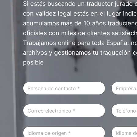
Si estás buscando un traductor jurado 
con validez legal estás en el lugar indi
acumulamos más de 10 años traducie
oficiales con miles de clientes satisfe
Trabajamos online para toda España: no
archivos y gestionamos tu traducción c
posible
P
E
e
m
r
p
s
r
C
T
o
e
o
e
n
s
r
l
a
a
r
é
d
(
I
I
e
f
e
O
d
d
o
o
C
p