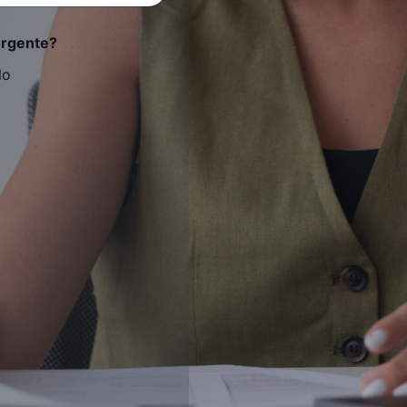
urgente?
No