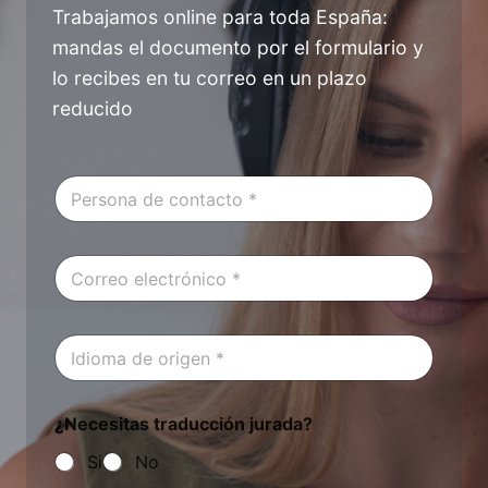
Trabajamos online para toda España:
mandas el documento por el formulario y
lo recibes en tu correo en un plazo
reducido
P
e
r
s
C
o
o
n
r
a
r
d
I
e
e
d
o
C
i
e
o
o
l
n
¿Necesitas traducción jurada?
m
e
t
a
c
a
Si
No
d
t
c